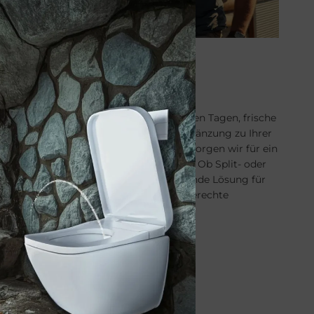
KLIMA-ANFRAGE
Kli­ma­ge­räte
Sie wünschen sich kühle Räume an heißen Tagen, frische
Luft in der Nacht oder eine sinnvolle Ergänzung zu Ihrer
Heizung? Mit modernen Klimaanlagen sorgen wir für ein
angenehmes und gesundes Raumklima. Ob Split- oder
Multisplit-System. Wir planen die passende Lösung für
Ihr Zuhause und übernehmen die fachgerechte
Installation.
KLIMA