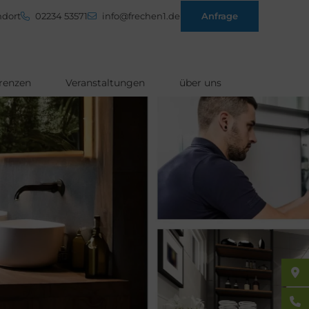
dort
02234 53571
info@frechen1.de
Anfrage
renzen
Veranstaltungen
über uns