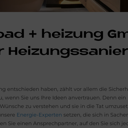
 bad + hei­zung G
 Hei­zungs­sa­nie­
ng entschieden haben, zählt vor allem die Sicherhe
zu, wenn Sie uns Ihre Ideen anvertrauen. Denn ei
Wünsche zu verstehen und sie in die Tat umzuset
unsere
Energie-Experten
setzen, die sich in Sach
n Sie einen Ansprechpartner, auf den Sie sich jed