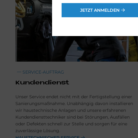
JETZT ANMELDEN
SERVICE-AUFTRAG
Kun­den­dienst
Unser Service endet nicht mit der Fertigstellung einer
Sanierungsmaßnahme. Unabhängig davon installieren
wir haustechnische Anlagen und unsere erfahrenen
Kundendiensttechniker sind bei Störungen, Ausfällen
oder Defekten schnell zur Stelle und sorgen für eine
zuverlässige Lösung.
HAUSTECHNISCHER SERVICE