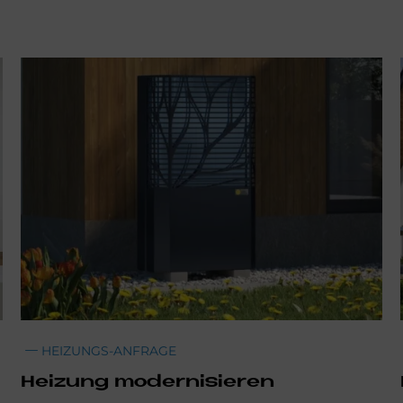
HEIZUNGS-ANFRAGE
Hei­zung mo­der­ni­sie­ren