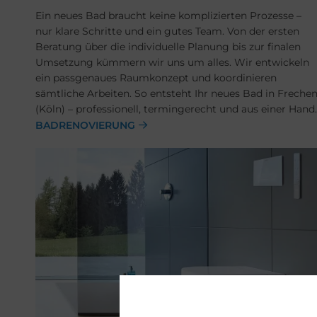
Ein neues Bad braucht keine komplizierten Prozesse –
nur klare Schritte und ein gutes Team. Von der ersten
Beratung über die individuelle Planung bis zur finalen
Umsetzung kümmern wir uns um alles. Wir entwickeln
ein passgenaues Raumkonzept und koordinieren
sämtliche Arbeiten. So entsteht Ihr neues Bad in Freche
(Köln) – professionell, termingerecht und aus einer Hand.
BADRENOVIERUNG