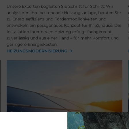
Unsere Experten begleiten Sie Schritt für Schritt: Wir
analysieren Ihre bestehende Heizungsanlage, beraten Sie
zu Energieeffizienz und Fördermöglichkeiten und
entwickeln ein passgenaues Konzept für Ihr Zuhause. Die
Installation Ihrer neuen Heizung erfolgt fachgerecht,
n
zuverlässig und aus einer Hand – für mehr Komfort und
geringere Energiekosten.
HEIZUNGSMODERNISIERUNG