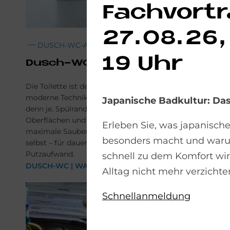
Fachvortr
27.08.26,
DUSCH-WC-ANFRAGE
19 Uhr
Dusch-WC
Die Toilette ist der sensibelste Ort im Bad – und
moderne Technik macht ihre Reinigung heute einfacher
Japanische Badkultur: D
denn je. Spülrandlose Keramik, spezielle Hygiene-
Oberflächen und kraftvolle Spülstrudel sorgen für
Erleben Sie, was japanisch
maximale Sauberkeit. Einige Modelle reinigen sich sogar
besonders macht und war
selbst – für dauerhaft hygienische Frische und weniger
Putzaufwand.
schnell zu dem Komfort wi
DUSCH-WC | WASHLET
Alltag nicht mehr verzicht
Schnellanmeldung