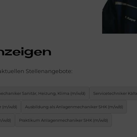
an­zei­gen
aktuellen Stellenangebote:
chaniker Sanitär, Heizung, Klima (m/w/d)
Servicetechniker Kält
r (m/w/d)
Ausbildung als Anlagenmechaniker SHK (m/w/d)
m/w/d)
Praktikum An­la­gen­me­cha­ni­ker SHK (m/w/d)