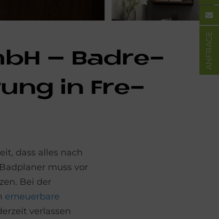
ANFRAGE
mbH – Bad­re­
rung in Fre­
it, dass alles nach
n Badplaner muss vor
zen. Bei der
en
erneuerbare
erzeit verlassen