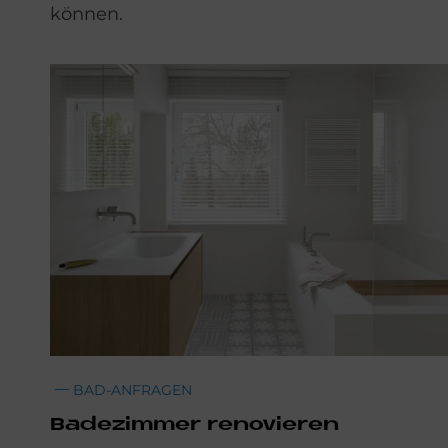
können.
BAD-ANFRAGEN
Ba­de­zim­mer re­no­vie­ren