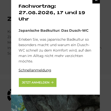
Fachvortrag:
27.08.2026, 17 und 19
Zäh­ler set­zen
Uhr
Japanische Badkultur: Das Dusch-WC
Kurz vor Inbetrieb­nahme der neuen Heizung, heißt es:
Zähler setzen! Auch der elektrischer Anschluss der
Erleben Sie, was japanische Badkultur so
Mess-, Steuerungs- und Regelungs­technik und die
besonders macht und warum ein Dusch-
Installation der Abgasanlage in Abstimmung mit dem
WC schnell zu dem Komfort wird, auf den
Schornsteinfeger gehören hier dazu.
man im Alltag nicht mehr verzichten
möchte.
Schnellanmeldung
JETZT ANMELDEN
Bild