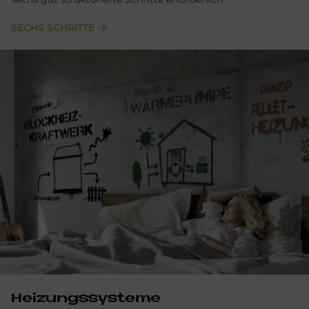
SECHS SCHRITTE
Hei­zungs­sy­ste­me