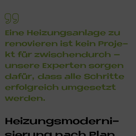
Eine Hei­zungs­an­la­ge zu
re­no­vie­ren ist kein Pro­je­
kt für zwi­schen­durch –
un­se­re Ex­per­ten sor­gen
da­für, dass alle Schrit­te
er­folg­reich um­ge­set­zt
wer­den.
Hei­zungs­mo­der­ni­
sie­rung nach Plan