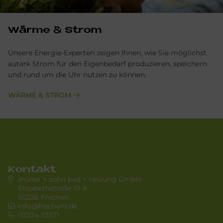
Wär­me & Strom
Unsere Energie-Experten zeigen Ihnen, wie Sie möglichst
autark Strom für den Eigenbedarf produzieren, speichern
und rund um die Uhr nutzen zu können.
WÄRME & STROM
Kontakt
müller + sohn bad + heizung GmbH
Elisabethstraße 10 A
50226 Frechen
info@frechen1.de
02234 53571