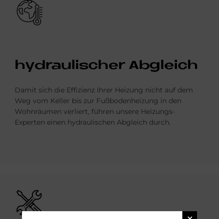
Bild
hy­drau­li­scher Ab­gleich
Damit sich die Effizienz Ihrer Heizung nicht auf dem
Weg vom Keller bis zur Fußbodenheizung in den
Wohnräumen verliert, führen unsere Heizungs-
Experten einen hydraulischen Abgleich durch.
Bild