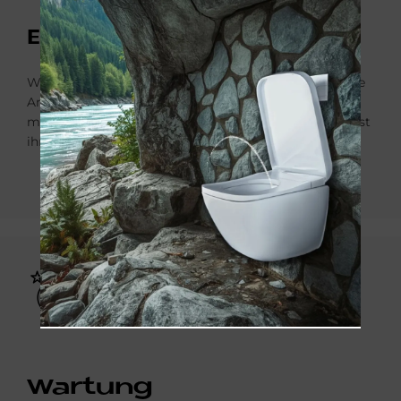
Ein­stel­lun­gen
Wenn alle Funktionen richtig eingestellt sind, wird die
Anlage in Betrieb genommen. Ein Service-Techniker
macht den Kunden mit der Heizung vertraut und weist
ihn aus­führlich in alle Funktionen ein.
Bild
War­tung