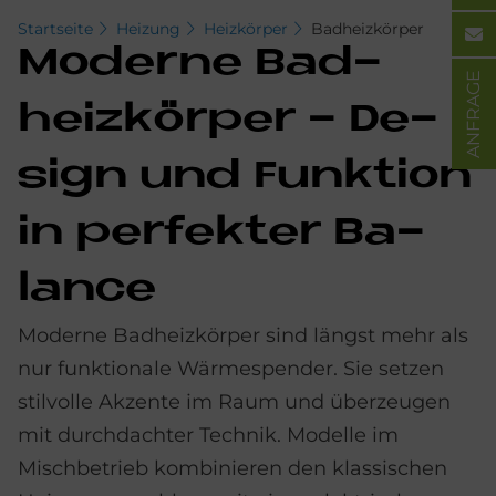
Startseite
Heizung
Heizkörper
Badheizkörper
Mo­der­ne Bad­
ANFRAGE
heiz­kör­per - De­
sign und Funk­ti­on
in per­fek­ter Ba­
lan­ce
Moderne Badheizkörper sind längst mehr als
nur funktionale Wärmespender. Sie setzen
stilvolle Akzente im Raum und überzeugen
mit durchdachter Technik. Modelle im
Mischbetrieb kombinieren den klassischen