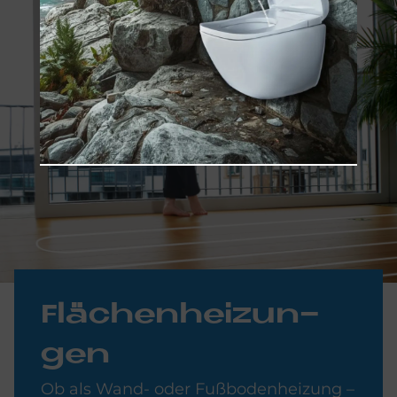
Flä­chen­hei­zun­
gen
Ob als Wand- oder Fußbodenheizung –