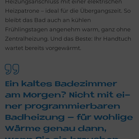
Heizungsanschluss mit einer elektrischen
Heizpatrone – ideal für die Übergangszeit. So
bleibt das Bad auch an kühlen
Frühlingstagen angenehm warm, ganz ohne
Zentralheizung. Und das Beste: Ihr Handtuch
wartet bereits vorgewärmt.
Ein kal­tes Ba­de­zim­mer
am Mor­gen? Nicht mit ei­
ner pro­gram­mier­ba­ren
Bad­hei­zung – für woh­li­ge
Wär­me ge­nau dann,