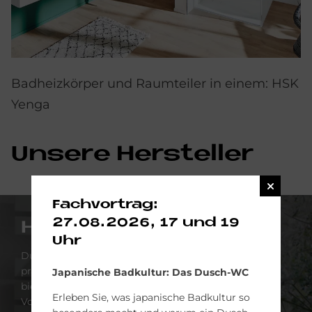
Badheizkörper und Raumteiler in einem: HSK
Yenga
Un­se­re Her­stel­ler
Fachvortrag:
27.08.2026, 17 und 19
HSK
Uhr
Durchdachtes Design verbindet klare Formen mit
praktischer Funktion: Hochwertige Handtuchhalter
Japanische Badkultur: Das Dusch-WC
bieten ausreichend Platz zum Trocknen und
Erleben Sie, was japanische Badkultur so
Vorwärmen – ...