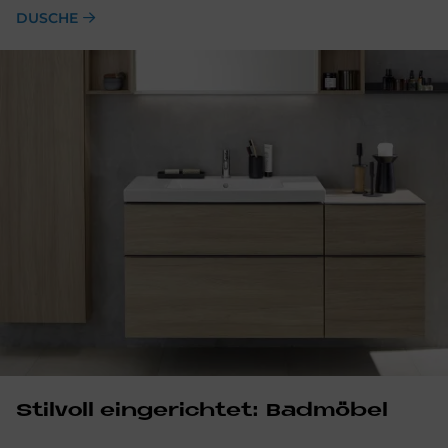
DUSCHE
Stil­voll ein­ge­rich­tet: Bad­mö­bel