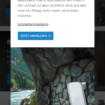
besonders macht und warum ein Dusch-
WC schnell zu dem Komfort wird, auf den
man im Alltag nicht mehr verzichten
WEITERE INFOS
möchte.
Schnellanmeldung
JETZT ANMELDEN
BEMM
Die innovativen Modelle von BEMM vereinen
ästhetisches Design mit effizienter Heiztechnik -
stilvolle Kunstobjekte mit markanten Akzenten.
WEITERE INFOS