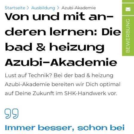
Startseite
Ausbildung
Azubi-Akademie
Von und mit an­
BEWERBUNG
de­ren ler­nen: Die
bad & hei­zung
Azu­bi-Aka­de­mie
Lust auf Technik? Bei der bad & heizung
Azubi-Akademie bereiten wir Dich optimal
auf Deine Zukunft im SHK-Handwerk vor.
Im­mer bes­ser, schon bei