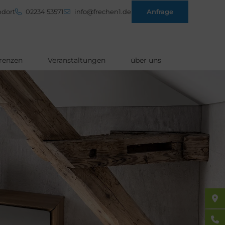
dort
02234 53571
info@frechen1.de
Anfrage
renzen
Veranstaltungen
über uns