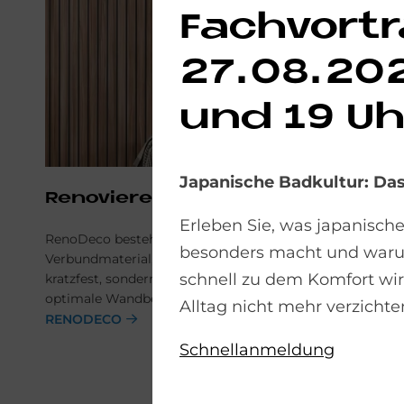
Fachvortr
27.08.202
und 19 Uh
Japanische Badkultur: D
Re­no­vie­ren mit Reno­Deco
Erleben Sie, was japanisch
RenoDeco besteht aus einem Aluminium-
besonders macht und war
Verbundmaterial, das nicht nur widerstandsfähig und
schnell zu dem Komfort wi
kratzfest, sondern auch pflegeleicht ist. Es ist der
optimale Wandbelag für Nassbereiche.
Alltag nicht mehr verzicht
RENODECO
Schnellanmeldung