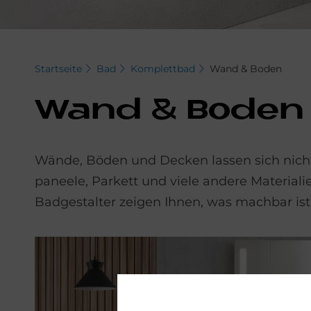
Startseite
Bad
Komplettbad
Wand & Boden
Wand & Bo­den
Wände, Böden und Decken lassen sich nicht 
paneele, Parkett und viele andere Material
Bad­gestalter zeigen Ihnen, was machbar ist.