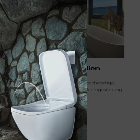
Funk­ti­ons­flä­chen-Tex­ti­li­en
FFT Funktionsflächentextil bietet Ihnen hochwertige,
individuelle Wanddesigns für moderne Raumgestaltung
mit stilvollen Highlights.
FUNK­TI­ONS­FLÄ­CHEN-TEX­TI­LI­EN