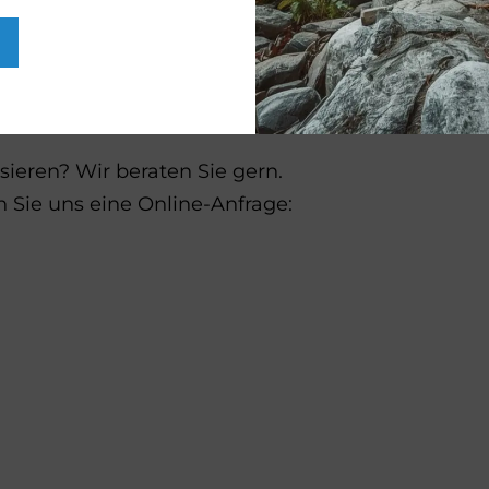
en Bad
eren? Wir beraten Sie gern.
n Sie uns eine Online-Anfrage: