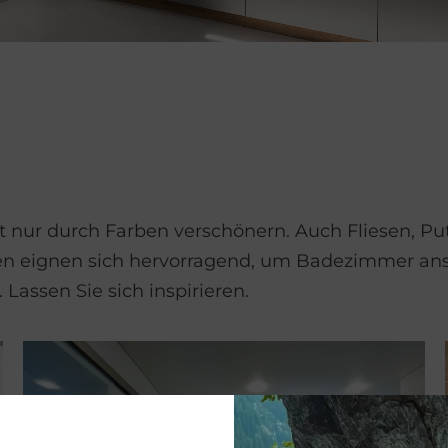
nur durch Farben ver­schönern. Auch Fliesen, Put
ien eignen sich hervorragend, um Bade­zimmer an
 Lassen Sie sich inspirieren.