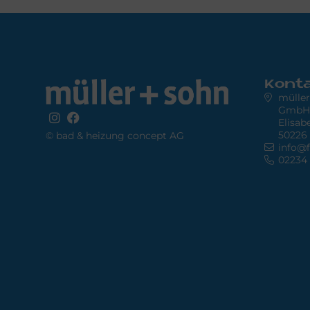
Kont
müller
GmbH
Elisab
50226
© bad & heizung concept AG
info@f
02234 