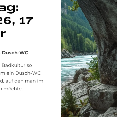
ag:
6, 17
r
as Dusch-WC
Lackspann­decken
e Badkultur so
Mit Lackspanndecken lassen sich Decken in Bädern und
um ein Dusch-WC
Wohnräumen schnell, sauber und individuell gestalten.
rd, auf den man im
en möchte.
LACKSPANNDECKEN