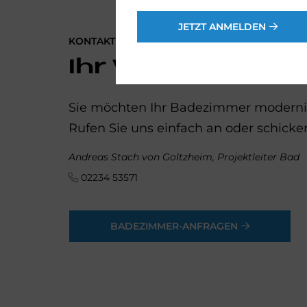
JETZT ANMELDEN
KONTAKTIEREN SIE UNS
Ihr Weg zum neu
Sie möchten Ihr Badezimmer modernisi
Rufen Sie uns einfach an oder schicke
Andreas Stach von Goltzheim, Projektleiter Bad
02234 53571
BADEZIMMER-ANFRAGEN