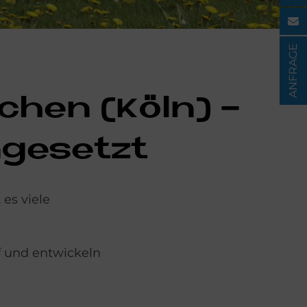
ANFRAGE
e­chen (Köln) -
m­ge­set­zt
es viele
f und entwickeln