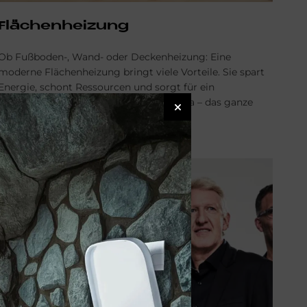
Flä­chen­hei­zung
Ob Fußboden-, Wand- oder Deckenheizung: Eine
moderne Flächenheizung bringt viele Vorteile. Sie spart
Energie, schont Ressourcen und sorgt für ein
gleichmäßiges, angenehmes Raumklima – das ganze
Jahr über.
FLÄCHENHEIZUNG