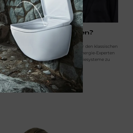
Wa­rum En­er­gie-Ex­per­ten?
Moderne Handwerksbetriebe gehen über den klassischen
Heizungsbau hinaus: So haben unsere Energie-Experten
den Anspruch, maßgeschneiderte Energiesysteme zu
entwickeln - für unsere Kunden.
ENERGIE-EXPERTEN