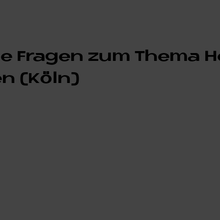
­ge Fra­gen zum The­ma H
en (Köln)
echsel sollte idealerweise außerhalb der Heizper
erbst geplant werden. Wenn Ihre Anlage älter als
eparaturkosten steigen, ist jetzt der richtige Zeitp
derprogrammen für erneuerbare Energien zu profit