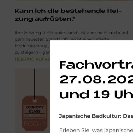
Kann ich die be­stehen­de Hei­
zung auf­rü­sten?
Ihre Heizung funktioniert noch, ist aber nicht mehr auf
dem neuesten Stand? Oft reicht eine gezielte
Modernisierung, um Energie zu sparen und den Komfort
zu steigern – ganz ohne Komplettaustausch.
HEIZUNG AUFRÜSTEN
Fachvortr
27.08.202
und 19 Uh
Japanische Badkultur: D
Erleben Sie, was japanisch