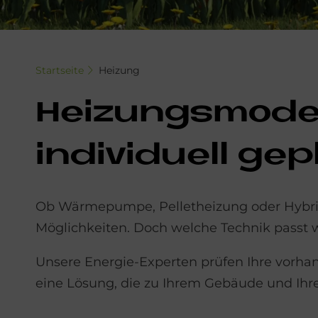
Startseite
Heizung
Hei­zungs­mo­der
in­di­vi­du­ell ge­
Ob Wärmepumpe, Pelletheizung oder Hybrida
Möglichkeiten. Doch welche Technik passt w
Unsere Energie-Experten prüfen Ihre vorha
eine Lösung, die zu Ihrem Gebäude und Ih