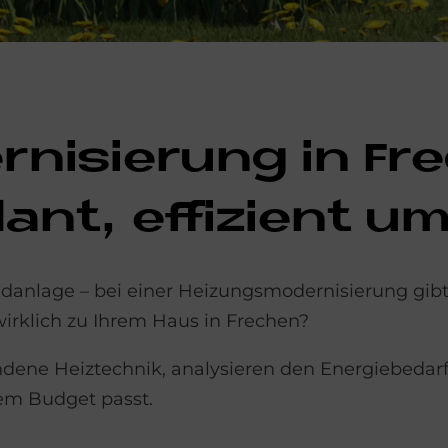
­ni­sie­rung in Fr
plant, ef­fi­zi­ent u
nlage – bei einer Heizungsmodernisierung gibt 
irklich zu Ihrem Haus in Frechen?
ndene Heiztechnik, analysieren den Energiebedar
rem Budget passt.