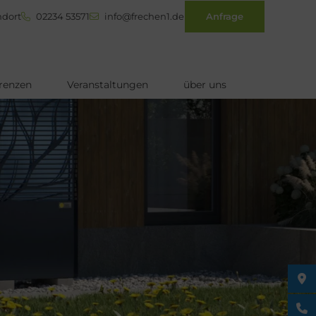
dort
02234 53571
info@frechen1.de
Anfrage
renzen
Veranstaltungen
über uns