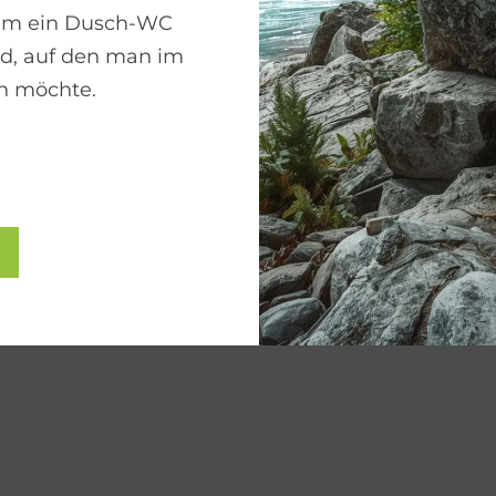
um ein Dusch-WC
rd, auf den man im
en möchte.
Schon an För­der­mit­tel ge­dacht?
Wer seine Heizung modernisiert, kann von staatlichen
Förderungen profitieren. Nutzen Sie die Chance und
sichern sich finanzielle Vorteile – unsere Energie-
Experten informieren und unterstützen Sie.
FÖRDERUNGEN