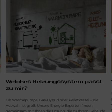
Wel­ches Hei­zungs­sy­stem passt
zu mir?
Ob Wärmepumpe, Gas-Hybrid oder Pelletkessel – die
Auswahl ist groß. Unsere Energie-Experten finden
gemeinsam mit Ihnen die Lösung, die zu Ihrem Gebäude,