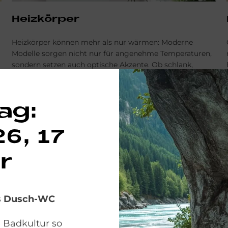
Heiz­kör­per
Heizkörper können mehr als nur wärmen: Moderne
Modelle sorgen nicht nur für angenehme Temperaturen,
sondern setzen auch optische Akzente. Ob schlank,
elegant oder auffällig – wir finden die passende Lösung
für Ihr Zuhause.
HEIZKÖRPER
ag:
6, 17
r
as Dusch-WC
e Badkultur so