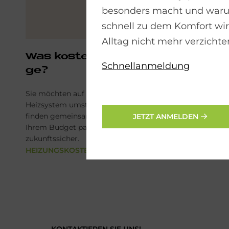
besonders macht und war
schnell zu dem Komfort wi
Alltag nicht mehr verzicht
Was ko­stet eine Hei­zungs­an­la­
Schnellanmeldung
ge?
Sie möchten auf ein sparsames und klimafreundliches
Heizsystem umsteigen? Wir beraten Sie persönlich und
finden gemeinsam die Technik, die zu Ihrem Haus und
JETZT ANMELDEN
Ihrem Budget passt – effizient, nachhaltig und
zukunftssicher.
HEIZUNGSKOSTEN
KONTAKTIEREN SIE UNS!