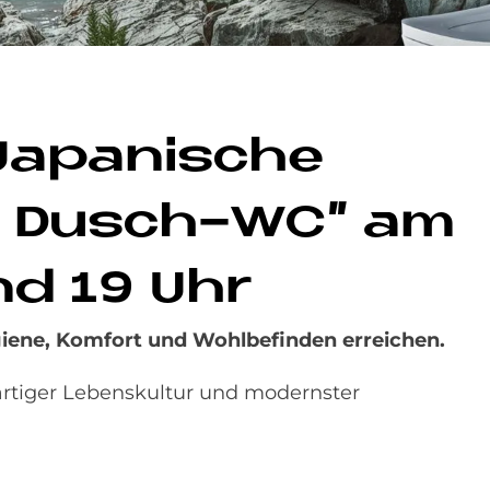
Ja­pa­ni­sche
as Dusch-WC" am
nd 19 Uhr
ene, Komfort und Wohlbefinden erreichen.
gartiger Lebenskultur und modernster