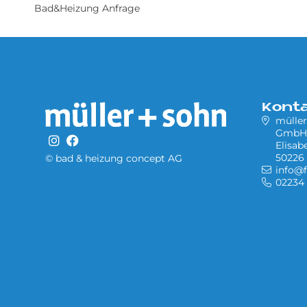
Bad&Heizung Anfrage
Kont
müller
GmbH
Elisab
50226
© bad & heizung concept AG
info@f
02234 