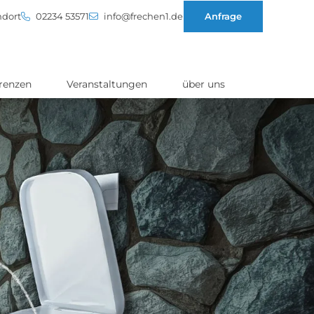
dort
02234 53571
info@frechen1.de
Anfrage
renzen
Veranstaltungen
über uns