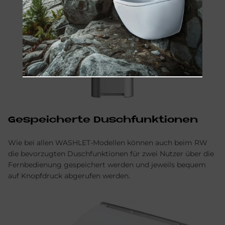
Ge­spei­cher­te Dusch­funk­tio­nen
Wie bei allen WASHLET-Modellen können auch beim RW
die bevorzugten Duschfunktionen für zwei Nutzer über die
Fernbedienung gespeichert werden und jeweils bequem
auf Knopfdruck abgerufen werden.