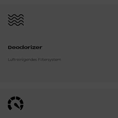
Bild
De­odo­ri­zer
Luftreinigendes Filtersystem
Bild