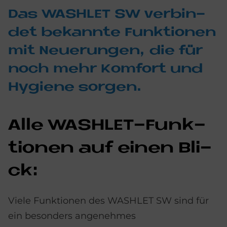
Das WA­SH­LET SW ver­bin­
det be­kann­te Funk­tio­nen
mit Neue­run­gen, die für
noch mehr Kom­fort und
Hy­gie­ne sor­gen.
Alle WA­SH­LET-Funk­
tio­nen auf einen Bli­
ck:
Viele Funktionen des WASHLET SW sind für
ein besonders angenehmes