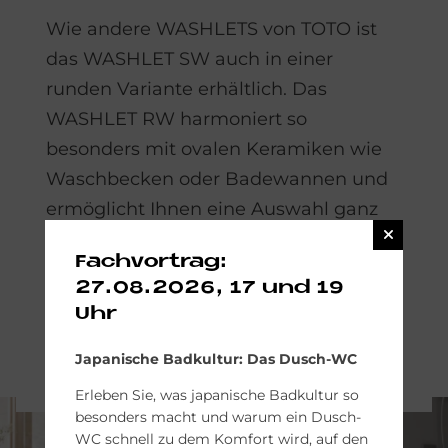
Wie andere WASHLETS von TOTO ist
das WASHLET SW auch in einer
runden Variante erhältlich. Das
WASHLET RW harmoniert so
besonders mit ovalen Keramiken wie
Waschbecken oder Badewannen und
ermöglicht Ihnen eine Auswahl ganz
nach Ihrem Geschmack. Die
Fachvortrag:
Funktionen sind mit denen des
27.08.2026, 17 und 19
WASHLET SW identisch.
Uhr
WASHLET RW
Japanische Badkultur: Das Dusch-WC
Erleben Sie, was japanische Badkultur so
besonders macht und warum ein Dusch-
WC schnell zu dem Komfort wird, auf den