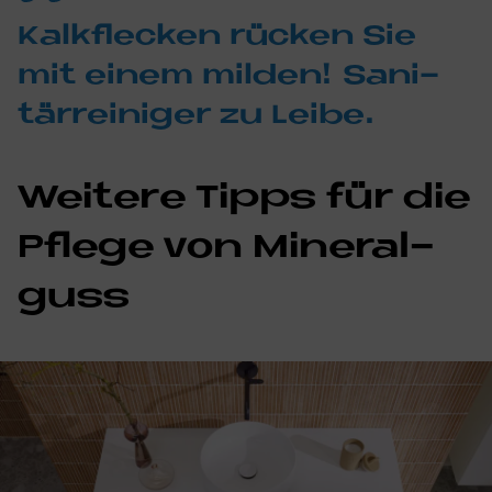
Kalk­flecken rücken Sie
mit ei­nem mil­den! Sa­ni­
tär­rei­ni­ger zu Lei­be.
Wei­te­re Tipps für die
Pfle­ge von Mi­ne­ral­
guss