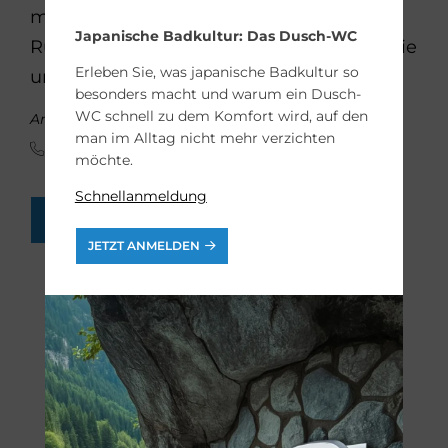
modernisieren? Wir beraten Sie gern.
Japanische Badkultur: Das Dusch-WC
Rufen Sie uns einfach an oder schicken Sie
Erleben Sie, was japanische Badkultur so
uns eine Online-Anfrage:
besonders macht und warum ein Dusch-
WC schnell zu dem Komfort wird, auf den
Andreas Stach von Goltzheim, Projektleiter Bad
man im Alltag nicht mehr verzichten
02234 53571
möchte.
Schnellanmeldung
BADEZIMMER-ANFRAGEN
JETZT ANMELDEN