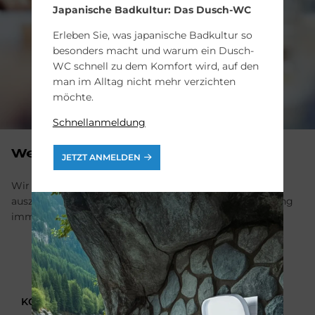
Japanische Badkultur: Das Dusch-WC
Erleben Sie, was japanische Badkultur so
besonders macht und warum ein Dusch-
WC schnell zu dem Komfort wird, auf den
man im Alltag nicht mehr verzichten
möchte.
Schnellanmeldung
Weiter dank Weiterbildung
JETZT ANMELDEN
Wir legen Wert darauf, hochqualifizierte Fachleute
auszubilden und mit einer systematischen Weiterbildung
immer einen Schritt voraus zu sein.
KONTAKTIEREN SIE UNS!