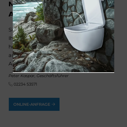
Modernisierungs-
Anfrage
Sie möchten Ihr Bad, Ihre Heizung oder
Ihren Wohnraum modernisieren? Wir
helfen Ihnen gern. Rufen Sie uns einfach
an oder schicken Sie uns eine Online-
Anfrage:
Peter Kaspar, Geschäftsführer
02234 53571
ONLINE-ANFRAGE