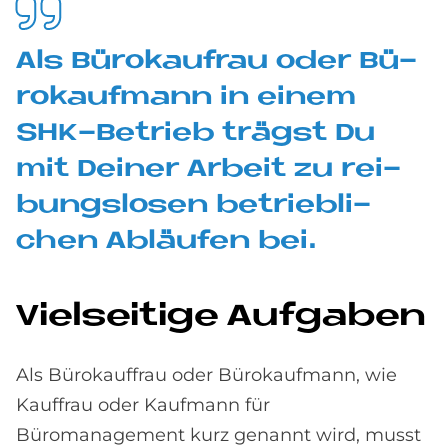
Als Bü­ro­kau­frau oder Bü­
ro­kauf­mann in ei­nem
SHK-Be­trieb trägst Du
mit Dei­ner Ar­beit zu rei­
bungs­lo­sen be­trieb­li­
chen Ab­läu­fen bei.
Viel­sei­ti­ge Auf­ga­ben
Als Bürokauffrau oder Bürokaufmann, wie
Kauffrau oder Kaufmann für
Büromanagement kurz genannt wird, musst