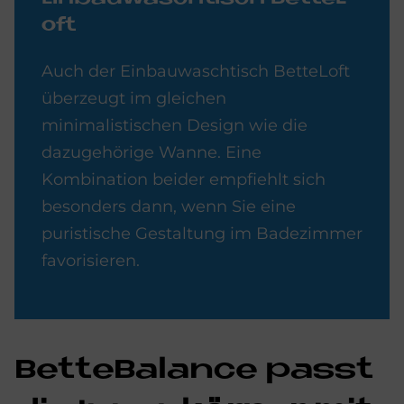
oft
Auch der Einbauwaschtisch BetteLoft
überzeugt im gleichen
minimalistischen Design wie die
dazugehörige Wanne. Eine
Kombination beider empfiehlt sich
besonders dann, wenn Sie eine
puristische Gestaltung im Badezimmer
favorisieren.
Bet­te­Ba­lan­ce passt