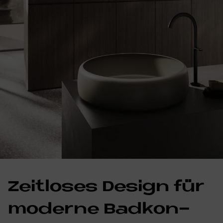
Zeit­lo­ses De­sign für
mo­der­ne Bad­kon­