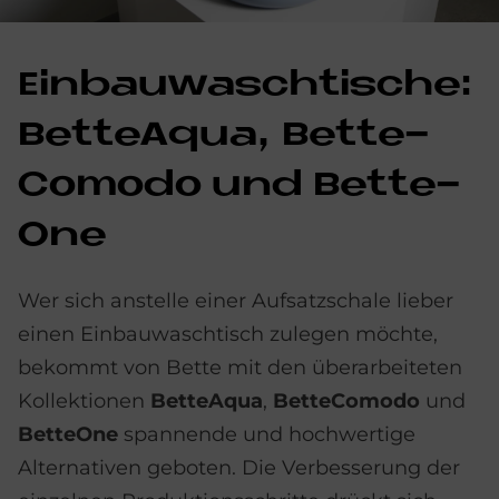
Ein­bau­wasch­ti­sche:
Bet­teAqua, Bet­te­
Co­mo­do und Bette­
O­ne
Wer sich anstelle einer Aufsatzschale lieber
einen Einbauwaschtisch zulegen möchte,
bekommt von Bette mit den überarbeiteten
Kollektionen
BetteAqua
,
BetteComodo
und
BetteOne
spannende und hochwertige
Alternativen geboten. Die Verbesserung der