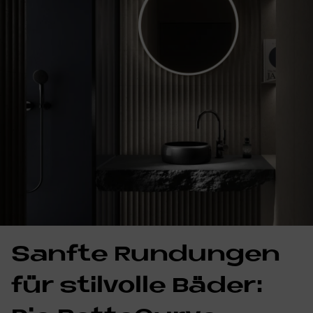
Sanf­te Run­dun­gen
für stil­vol­le Bä­der: