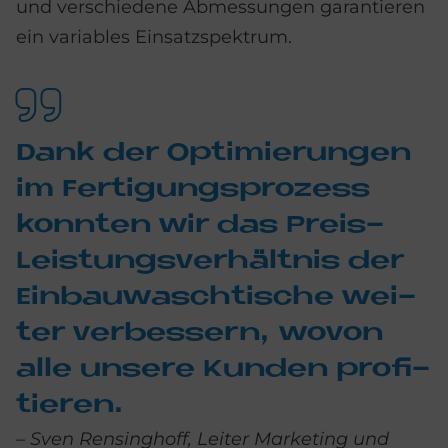
und verschiedene Abmessungen garantieren
ein variables Einsatzspektrum.
Dank der Op­ti­mie­run­gen
im Fer­ti­gungs­pro­zess
konn­ten wir das Preis-
Lei­stungs­ver­hält­nis der
Ein­bau­wasch­ti­sche wei­
ter ver­bes­sern, wo­von
alle un­se­re Kun­den pro­fi­
tie­ren.
– Sven Rensinghoff, Leiter Marketing und