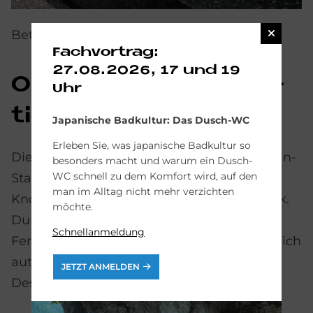
BetteAqua in Farbe Evergreen
Fachvortrag:
27.08.2026, 17 und 19
Op­ti­mier­te Pro­duk­
Uhr
ti­on
Japanische Badkultur: Das Dusch-WC
Erleben Sie, was japanische Badkultur so
Die Einbauwaschtische aus glasiertem Titan-
besonders macht und warum ein Dusch-
WC schnell zu dem Komfort wird, auf den
Stahl verbinden industrielles Fertigungs-
man im Alltag nicht mehr verzichten
Know-how mit anspruchsvollem Handwerk.
möchte.
Durch gezielte Optimierungen ist der
Schnellanmeldung
Fertigungsprozess der Waschtische zusätzlich
automatisiert wurden, ohne auf bewährte
JETZT ANMELDEN
Designs zu verzichten.