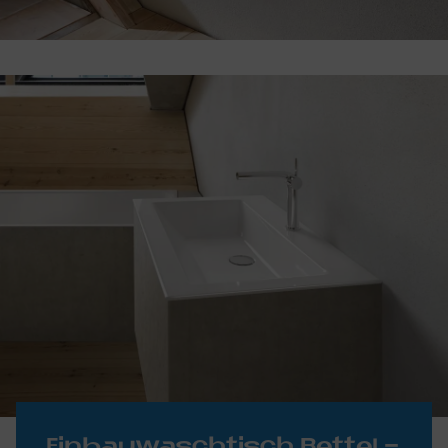
Ein­bau­wasch­tisch Bet­teL­