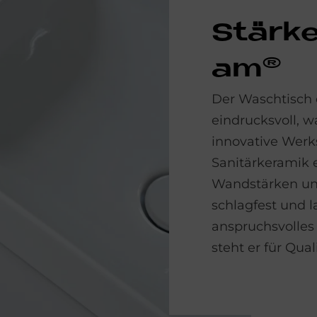
Stär­ke
am®
Der Waschtisch 
eindrucksvoll, 
innovative Werks
Sanitärkeramik e
Wandstärken und 
schlagfest und l
anspruchsvolles
steht er für Qual