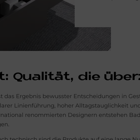
: Qua­li­tät, die über
s ist das Ergebnis bewusster Entscheidungen in Ge
larer Linienführung, hoher Alltagstauglichkeit und
rnational renommierten Designern entstehen Bad
gen.
Auch technisch sind die Produkte auf eine lange 