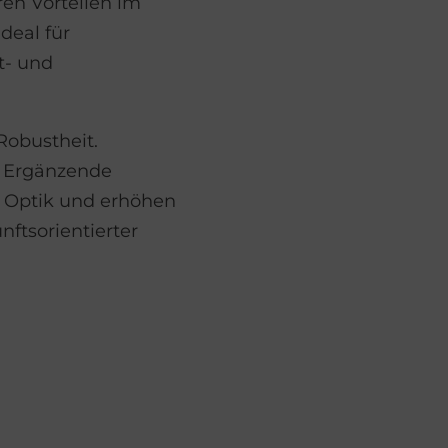
ren Vorteilen im
deal für
t- und
Robustheit.
. Ergänzende
e Optik und erhöhen
ftsorientierter