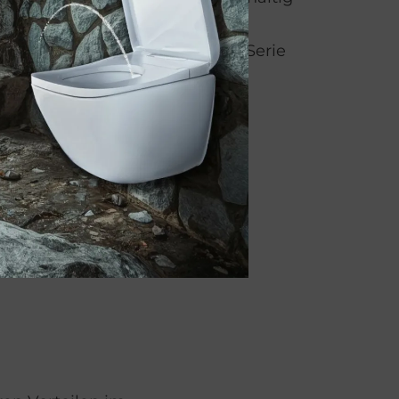
 elementaren, archetypischen
e hier beim Waschbecken der Serie
NES