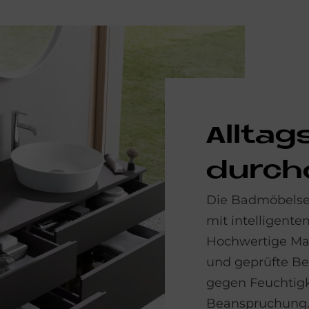
All­ta
durch
Die Badmöbelse
mit intelligente
Hochwertige Mat
und geprüfte Be
gegen Feuchtigke
Beanspruchung