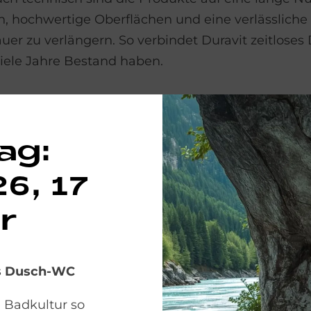
n, hochwertige Oberflächen und eine verlässliche
er zu verlängern. So verbindet Duravit zeitloses
viele Jahre Bestand haben.
ag:
6, 17
r
De­sig
ra­vit
as Dusch-WC
Duravit setzt auf
e Badkultur so
wiedererkennba