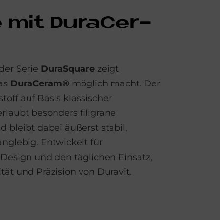
 mit Du­raCe­r­
der Serie
DuraSquare
zeigt
was
DuraCeram®
möglich macht. Der
toff auf Basis klassischer
rlaubt besonders filigrane
bleibt dabei äußerst stabil,
anglebig. Entwickelt für
 Design und den täglichen Einsatz,
ität und Präzision von Duravit.