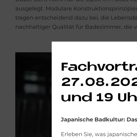
ausgelegt. Modulare Konstruktionsprinzipie
tragen entscheidend dazu bei, die Lebensdau
nachhaltiger Qualität für Badezimmer, die 
Fachvortr
27.08.202
und 19 Uh
Japanische Badkultur: D
Erleben Sie, was japanisch