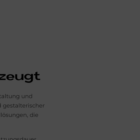
­zeu­gt
staltung und
 gestalterischer
lösungen, die
Nutzungsdauer