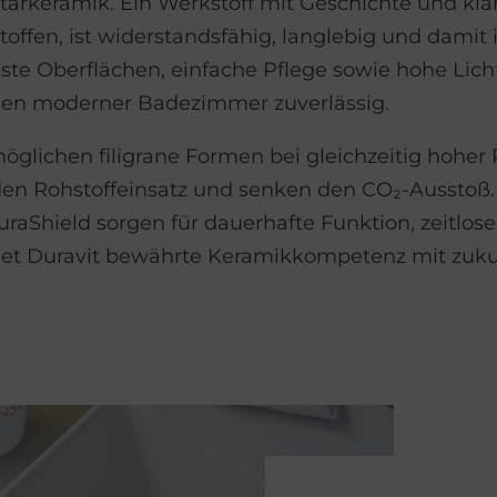
nitärkeramik. Ein Werkstoff mit Geschichte und kla
toffen, ist widerstandsfähig, langlebig und damit i
te Oberflächen, einfache Pflege sowie hohe Lich
ngen moderner Badezimmer zuverlässig.
glichen filigrane Formen bei gleichzeitig hoher 
den Rohstoffeinsatz und senken den CO₂-Ausstoß
uraShield sorgen für dauerhafte Funktion, zeitlos
det Duravit bewährte Keramikkompetenz mit zukun