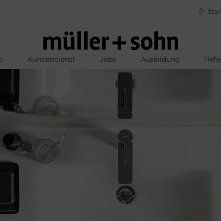
Stan
o
Kundendienst
Jobs
Ausbildung
Refe