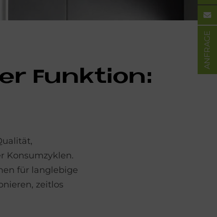
ANFRAGE
er Funk­ti­on:
ualität,
er Konsumzyklen.
men für langlebige
nieren, zeitlos