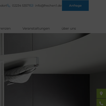
dort
02234 53571
info@frechen1.de
Anfrage
renzen
Veranstaltungen
über uns