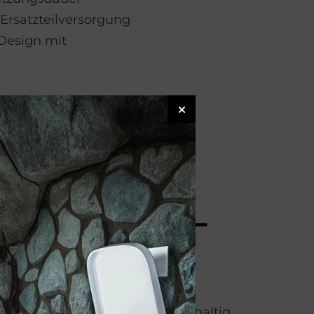
 Ersatzteilversorgung
 Design mit
n-DNA von Du­
 eine klar definierte,
re Formsprache: modern, nachhaltig