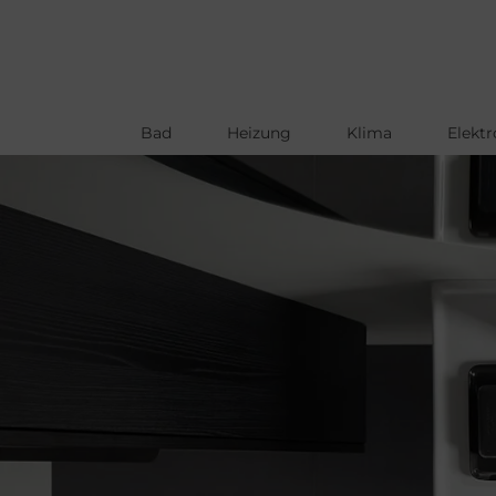
Bad
Heizung
Klima
Elektr
Direkt
zum
Inhalt