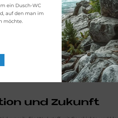
um ein Dusch-WC
und geprägt von
rd, auf den man im
Grundformen wi
en möchte.
ArtisanLines.
ARTISAN LI
­ti­on und Zu­kun­ft