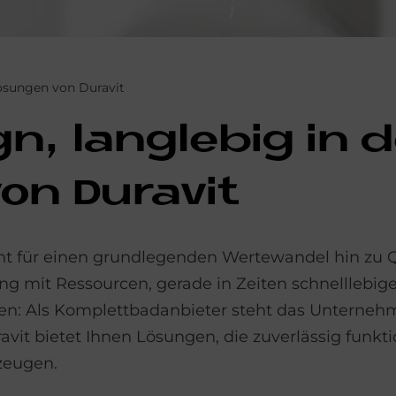
ösungen von Duravit
gn, lang­le­big in d
on Du­ra­vit
teht für einen grundlegenden Wertewandel hin zu Q
 mit Ressourcen, gerade in Zeiten schnelllebig
ten: Als Komplettbadanbieter steht das Unterneh
it bietet Ihnen Lösungen, die zuverlässig funktio
rzeugen.