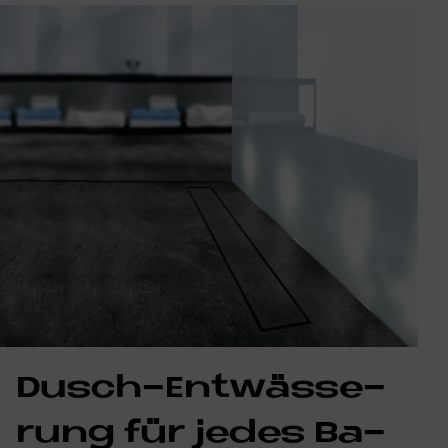
Dusch-Ent­wäs­se­
rung für je­des Ba­