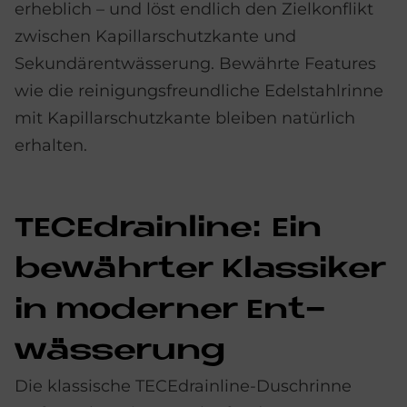
erheblich – und löst endlich den Zielkonflikt
zwischen Kapillarschutzkante und
Sekundärentwässerung. Bewährte Features
wie die reinigungsfreundliche Edelstahlrinne
mit Kapillarschutzkante bleiben natürlich
erhalten.
TE­CEdrain­li­ne: Ein
be­währ­ter Klas­si­ker
in mo­der­ner Ent­
wäs­se­rung
Die klassische TECEdrainline-Duschrinne