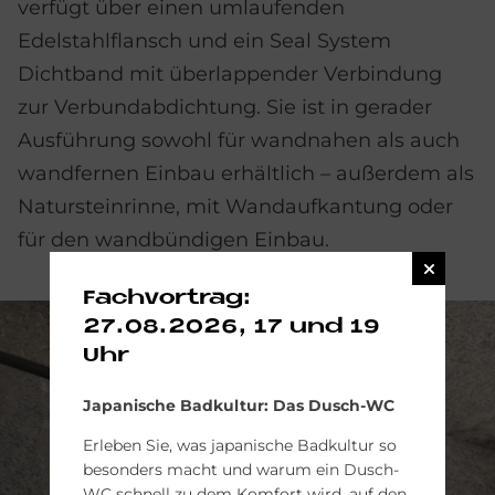
verfügt über einen umlaufenden
Edelstahlflansch und ein Seal System
Dichtband mit überlappender Verbindung
zur Verbundabdichtung. Sie ist in gerader
Ausführung sowohl für wandnahen als auch
wandfernen Einbau erhältlich – außerdem als
Natursteinrinne, mit Wandaufkantung oder
für den wandbündigen Einbau.
Fachvortrag:
27.08.2026, 17 und 19
Uhr
Japanische Badkultur: Das Dusch-WC
Erleben Sie, was japanische Badkultur so
besonders macht und warum ein Dusch-
WC schnell zu dem Komfort wird, auf den