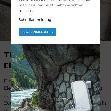
man im Alltag nicht mehr verzichten
möchte.
Schnellanmeldung
JETZT ANMELDEN
TE­CEdrain­pro­file:
Ele­gan­te Re­duk­ti­on
Das Edelstahlprofil besticht durch pure
Eleganz und konzentriert die Entwässerung
auf das Wesentliche. Diese schlichte
Zurückhaltung wird durch intelligente Details
möglich: Ein inneres Gefälle sorgt für