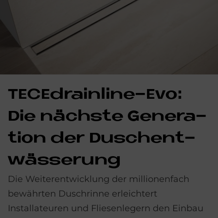
TE­CEdrain­li­ne-Evo:
Die näch­ste Ge­nera­
ti­on der Du­sch­ent­
wäs­se­rung
Die Weiterentwicklung der millionenfach
bewährten Duschrinne erleichtert
Installateuren und Fliesenlegern den Einbau