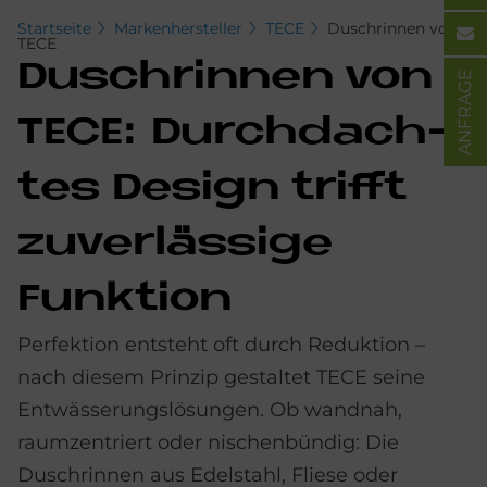
Startseite
Markenhersteller
TECE
Duschrinnen von
TECE
Dusch­rin­nen von
ANFRAGE
TECE: Durch­dach­
tes De­sign trif­ft
zu­ver­läs­si­ge
Funk­ti­on
Perfektion entsteht oft durch Reduktion –
nach diesem Prinzip gestaltet TECE seine
Entwässerungslösungen. Ob wandnah,
raumzentriert oder nischenbündig: Die
Duschrinnen aus Edelstahl, Fliese oder