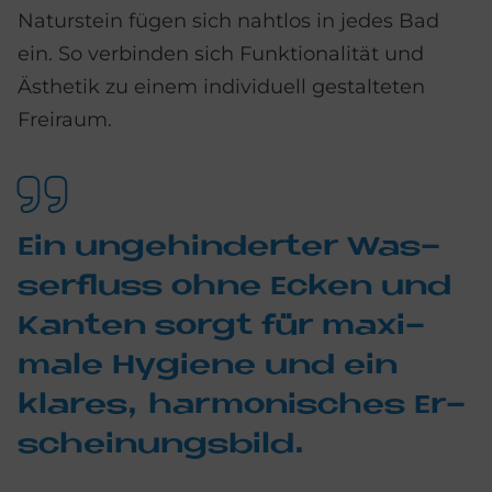
Naturstein fügen sich nahtlos in jedes Bad
ein. So verbinden sich Funktionalität und
Ästhetik zu einem individuell gestalteten
Freiraum.
Ein un­ge­hin­der­ter Was­
ser­fluss ohne Ecken und
Kan­ten sor­gt für ma­xi­
ma­le Hy­gie­ne und ein
kla­res, har­mo­ni­sches Er­
schei­nungs­bild.